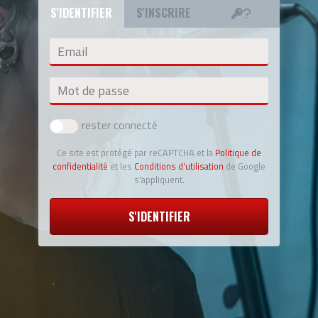
S'IDENTIFIER
S'INSCRIRE
Email
Mot de passe
rester connecté
Ce site est protégé par reCAPTCHA et la
Politique de
confidentialité
et les
Conditions d'utilisation
de Google
s'appliquent.
S'IDENTIFIER