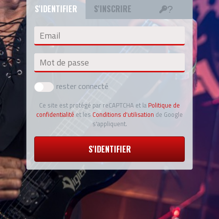
S'IDENTIFIER
S'INSCRIRE
Email
Mot de passe
rester connecté
Ce site est protégé par reCAPTCHA et la
Politique de
confidentialité
et les
Conditions d'utilisation
de Google
s'appliquent.
S'IDENTIFIER