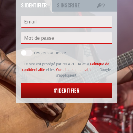
S'IDENTIFIER
S'INSCRIRE
Email
Mot de passe
rester connecté
Ce site est protégé par reCAPTCHA et la
Politique de
confidentialité
et les
Conditions d'utilisation
de Google
s'appliquent.
S'IDENTIFIER