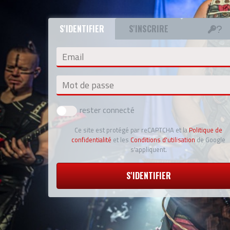
S'IDENTIFIER
S'INSCRIRE
Email
Mot de passe
rester connecté
Ce site est protégé par reCAPTCHA et la
Politique de
confidentialité
et les
Conditions d'utilisation
de Google
s'appliquent.
S'IDENTIFIER