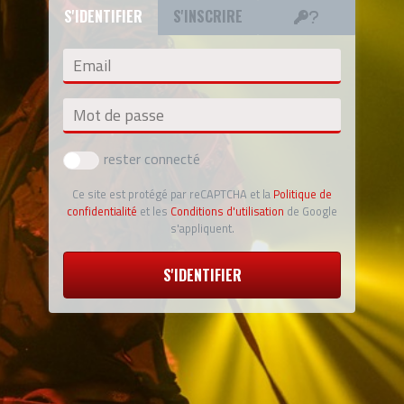
S'IDENTIFIER
S'INSCRIRE
Email
Mot de passe
rester connecté
Ce site est protégé par reCAPTCHA et la
Politique de
confidentialité
et les
Conditions d'utilisation
de Google
s'appliquent.
S'IDENTIFIER