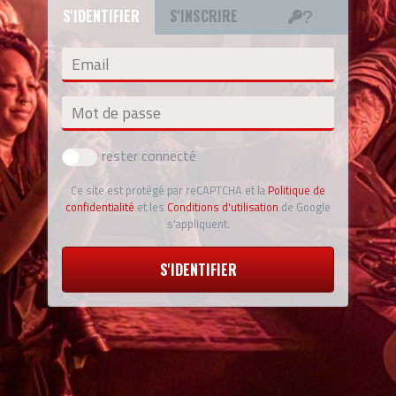
S'IDENTIFIER
S'INSCRIRE
Email
Mot de passe
rester connecté
Ce site est protégé par reCAPTCHA et la
Politique de
confidentialité
et les
Conditions d'utilisation
de Google
s'appliquent.
S'IDENTIFIER