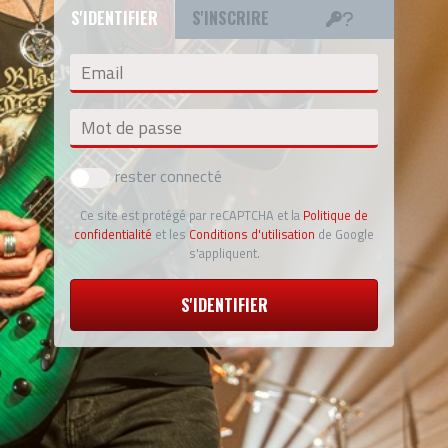
S'IDENTIFIER
S'INSCRIRE
Email
Mot de passe
rester connecté
Ce site est protégé par reCAPTCHA et la
Politique de
confidentialité
et les
Conditions d'utilisation
de Google
s'appliquent.
S'IDENTIFIER