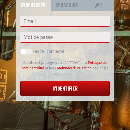
S'IDENTIFIER
S'INSCRIRE
Email
Mot de passe
rester connecté
Ce site est protégé par reCAPTCHA et la
Politique de
confidentialité
et les
Conditions d'utilisation
de Google
s'appliquent.
S'IDENTIFIER