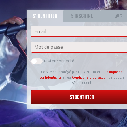
S'IDENTIFIER
S'INSCRIRE
Email
Mot de passe
rester connecté
Ce site est protégé par reCAPTCHA et la
Politique de
confidentialité
et les
Conditions d'utilisation
de Google
s'appliquent.
S'IDENTIFIER