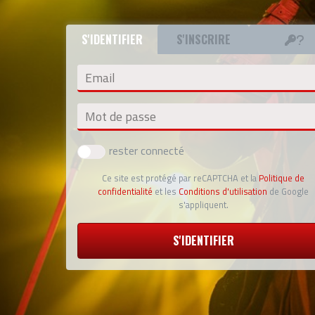
S'IDENTIFIER
S'INSCRIRE
Email
Mot de passe
rester connecté
Ce site est protégé par reCAPTCHA et la
Politique de
confidentialité
et les
Conditions d'utilisation
de Google
s'appliquent.
S'IDENTIFIER