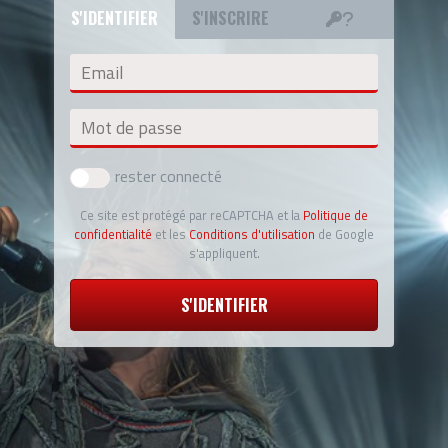
S'IDENTIFIER
S'INSCRIRE
Email
Mot de passe
rester connecté
Ce site est protégé par reCAPTCHA et la
Politique de
confidentialité
et les
Conditions d'utilisation
de Google
s'appliquent.
S'IDENTIFIER