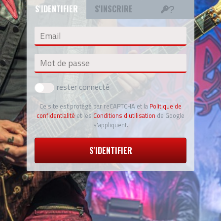
S'IDENTIFIER
S'INSCRIRE
Email
Mot de passe
rester connecté
Ce site est protégé par reCAPTCHA et la
Politique de
confidentialité
et les
Conditions d'utilisation
de Google
s'appliquent.
S'IDENTIFIER