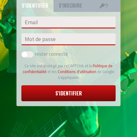
S'IDENTIFIER
S'INSCRIRE
Email
Mot de passe
rester connecté
Ce site est protégé par reCAPTCHA et la
Politique de
confidentialité
et les
Conditions d'utilisation
de Google
s'appliquent.
S'IDENTIFIER