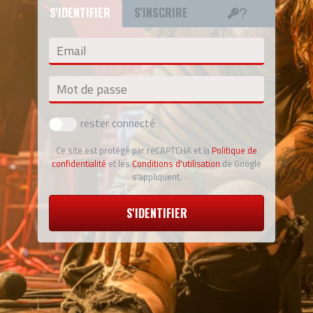
S'IDENTIFIER
S'INSCRIRE
Email
Mot de passe
rester connecté
Ce site est protégé par reCAPTCHA et la
Politique de
confidentialité
et les
Conditions d'utilisation
de Google
s'appliquent.
S'IDENTIFIER