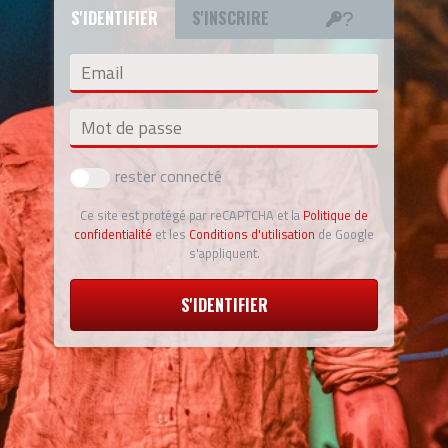
S'IDENTIFIER
S'INSCRIRE
Email
Mot de passe
rester connecté
Ce site est protégé par reCAPTCHA et la
Politique de
confidentialité
et les
Conditions d'utilisation
de Google
s'appliquent.
S'IDENTIFIER