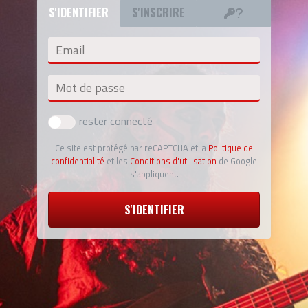
S'IDENTIFIER
S'INSCRIRE
Email
Mot de passe
rester connecté
Ce site est protégé par reCAPTCHA et la
Politique de
confidentialité
et les
Conditions d'utilisation
de Google
s'appliquent.
S'IDENTIFIER