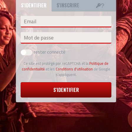
S'IDENTIFIER
S'INSCRIRE
Email
Mot de passe
rester connecté
Ce site est protégé par reCAPTCHA et la
Politique de
confidentialité
et les
Conditions d'utilisation
de Google
s'appliquent.
S'IDENTIFIER