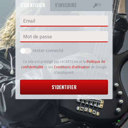
S'IDENTIFIER
S'INSCRIRE
Email
Mot de passe
rester connecté
Ce site est protégé par reCAPTCHA et la
Politique de
confidentialité
et les
Conditions d'utilisation
de Google
s'appliquent.
S'IDENTIFIER