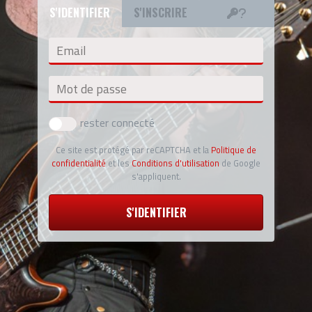
S'IDENTIFIER
S'INSCRIRE
Email
Mot de passe
rester connecté
Ce site est protégé par reCAPTCHA et la
Politique de
confidentialité
et les
Conditions d'utilisation
de Google
s'appliquent.
S'IDENTIFIER