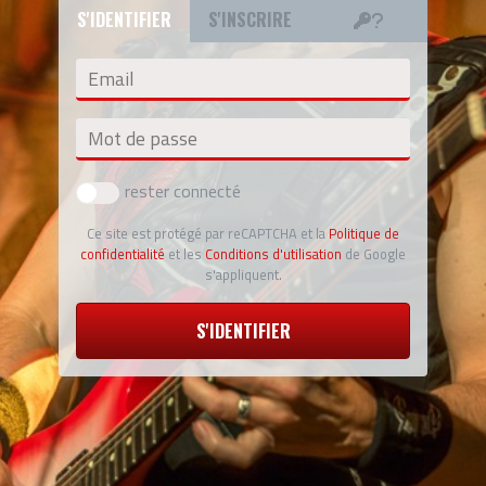
S'IDENTIFIER
S'INSCRIRE
Email
Mot de passe
rester connecté
Ce site est protégé par reCAPTCHA et la
Politique de
confidentialité
et les
Conditions d'utilisation
de Google
s'appliquent.
S'IDENTIFIER