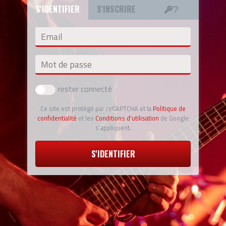
S'IDENTIFIER
S'INSCRIRE
Email
Mot de passe
rester connecté
Ce site est protégé par reCAPTCHA et la
Politique de
confidentialité
et les
Conditions d'utilisation
de Google
s'appliquent.
S'IDENTIFIER