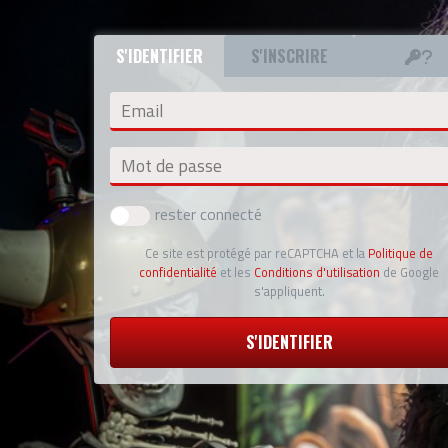
S'IDENTIFIER
S'INSCRIRE
Email
Mot de passe
rester connecté
Ce site est protégé par reCAPTCHA et la
Politique de
confidentialité
et les
Conditions d'utilisation
de Google
s'appliquent.
S'IDENTIFIER