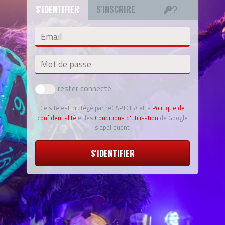
S'IDENTIFIER
S'INSCRIRE
Email
Mot de passe
rester connecté
Ce site est protégé par reCAPTCHA et la
Politique de
confidentialité
et les
Conditions d'utilisation
de Google
s'appliquent.
S'IDENTIFIER