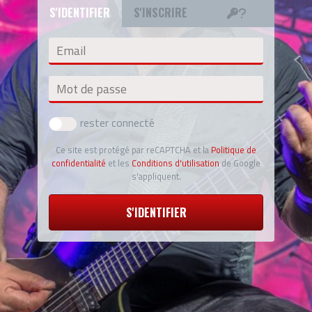
S'IDENTIFIER
S'INSCRIRE
Email
Mot de passe
rester connecté
Ce site est protégé par reCAPTCHA et la
Politique de
confidentialité
et les
Conditions d'utilisation
de Google
s'appliquent.
S'IDENTIFIER