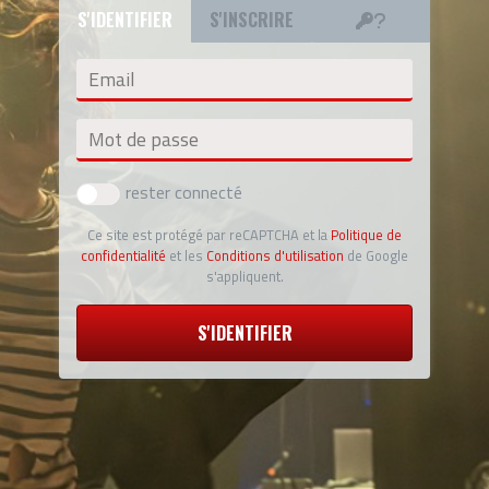
S'IDENTIFIER
S'INSCRIRE
Email
Mot de passe
rester connecté
Ce site est protégé par reCAPTCHA et la
Politique de
confidentialité
et les
Conditions d'utilisation
de Google
s'appliquent.
S'IDENTIFIER