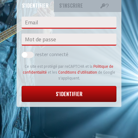
S'IDENTIFIER
S'INSCRIRE
Email
Mot de passe
rester connecté
Ce site est protégé par reCAPTCHA et la
Politique de
confidentialité
et les
Conditions d'utilisation
de Google
s'appliquent.
S'IDENTIFIER