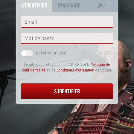
S'IDENTIFIER
S'INSCRIRE
Email
Mot de passe
rester connecté
Ce site est protégé par reCAPTCHA et la
Politique de
confidentialité
et les
Conditions d'utilisation
de Google
s'appliquent.
S'IDENTIFIER