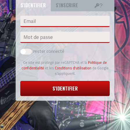
S'IDENTIFIER
S'INSCRIRE
Email
Mot de passe
rester connecté
Ce site est protégé par reCAPTCHA et la
Politique de
confidentialité
et les
Conditions d'utilisation
de Google
s'appliquent.
S'IDENTIFIER