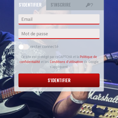
S'IDENTIFIER
S'INSCRIRE
Email
Mot de passe
rester connecté
Ce site est protégé par reCAPTCHA et la
Politique de
confidentialité
et les
Conditions d'utilisation
de Google
s'appliquent.
S'IDENTIFIER