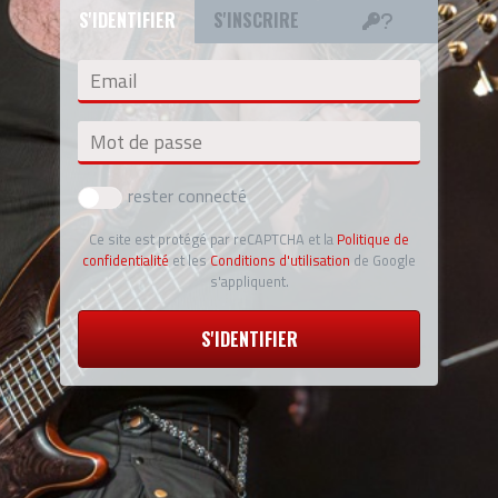
S'IDENTIFIER
S'INSCRIRE
Email
Mot de passe
rester connecté
Ce site est protégé par reCAPTCHA et la
Politique de
confidentialité
et les
Conditions d'utilisation
de Google
s'appliquent.
S'IDENTIFIER