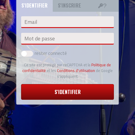
S'IDENTIFIER
S'INSCRIRE
Email
Mot de passe
rester connecté
Ce site est protégé par reCAPTCHA et la
Politique de
confidentialité
et les
Conditions d'utilisation
de Google
s'appliquent.
S'IDENTIFIER