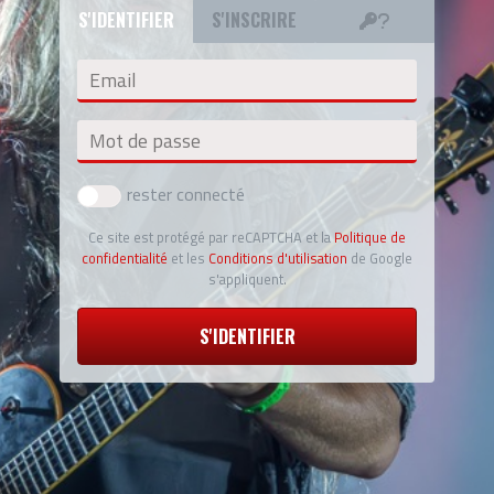
S'IDENTIFIER
S'INSCRIRE
Email
Mot de passe
rester connecté
Ce site est protégé par reCAPTCHA et la
Politique de
confidentialité
et les
Conditions d'utilisation
de Google
s'appliquent.
S'IDENTIFIER