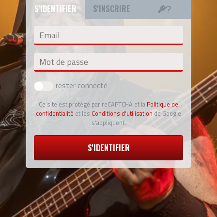
S'IDENTIFIER
S'INSCRIRE
Email
Mot de passe
rester connecté
Ce site est protégé par reCAPTCHA et la
Politique de
confidentialité
et les
Conditions d'utilisation
de Google
s'appliquent.
S'IDENTIFIER