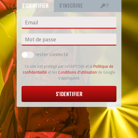
S'IDENTIFIER
S'INSCRIRE
Email
Mot de passe
rester connecté
Ce site est protégé par reCAPTCHA et la
Politique de
confidentialité
et les
Conditions d'utilisation
de Google
s'appliquent.
S'IDENTIFIER