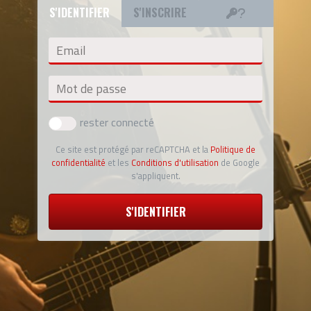
S'IDENTIFIER
S'INSCRIRE
Email
Mot de passe
rester connecté
Ce site est protégé par reCAPTCHA et la
Politique de
confidentialité
et les
Conditions d'utilisation
de Google
s'appliquent.
S'IDENTIFIER