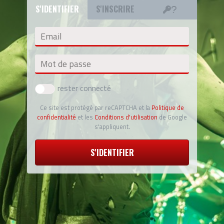
S'IDENTIFIER
S'INSCRIRE
Email
Mot de passe
rester connecté
Ce site est protégé par reCAPTCHA et la
Politique de
confidentialité
et les
Conditions d'utilisation
de Google
s'appliquent.
S'IDENTIFIER