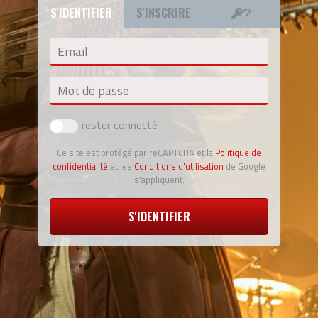
S'IDENTIFIER
S'INSCRIRE
Email
Mot de passe
rester connecté
Ce site est protégé par reCAPTCHA et la
Politique de
confidentialité
et les
Conditions d'utilisation
de Google
s'appliquent.
S'IDENTIFIER