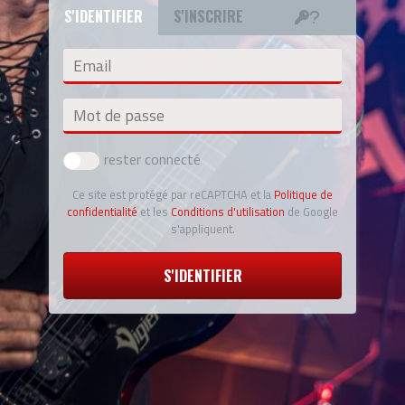
S'IDENTIFIER
S'INSCRIRE
Email
Mot de passe
rester connecté
Ce site est protégé par reCAPTCHA et la
Politique de
confidentialité
et les
Conditions d'utilisation
de Google
s'appliquent.
S'IDENTIFIER