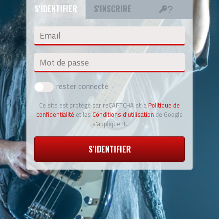
S'IDENTIFIER
S'INSCRIRE
Email
Mot de passe
rester connecté
Ce site est protégé par reCAPTCHA et la
Politique de
confidentialité
et les
Conditions d'utilisation
de Google
s'appliquent.
S'IDENTIFIER