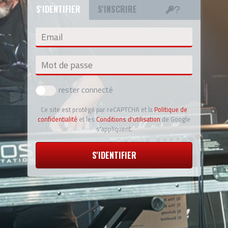
S'IDENTIFIER
S'INSCRIRE
Email
Mot de passe
rester connecté
Ce site est protégé par reCAPTCHA et la
Politique de
confidentialité
et les
Conditions d'utilisation
de Google
s'appliquent.
S'IDENTIFIER