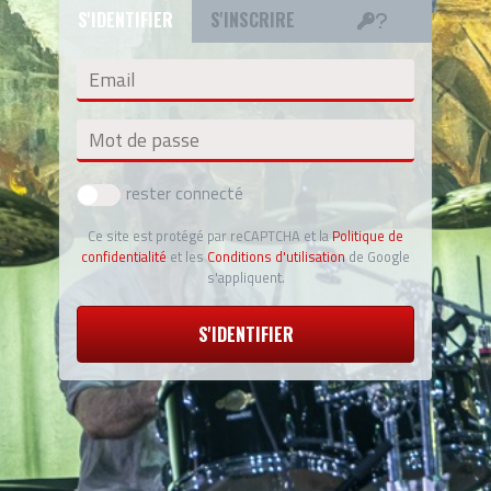
S'IDENTIFIER
S'INSCRIRE
Email
Mot de passe
rester connecté
Ce site est protégé par reCAPTCHA et la
Politique de
confidentialité
et les
Conditions d'utilisation
de Google
s'appliquent.
S'IDENTIFIER