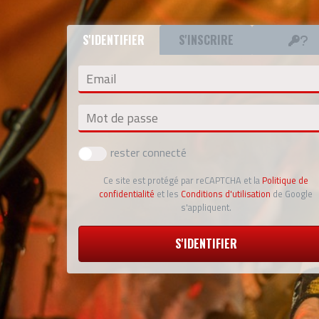
S'IDENTIFIER
S'INSCRIRE
Email
Mot de passe
rester connecté
Ce site est protégé par reCAPTCHA et la
Politique de
confidentialité
et les
Conditions d'utilisation
de Google
s'appliquent.
S'IDENTIFIER