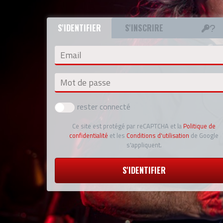
S'IDENTIFIER
S'INSCRIRE
Email
Mot de passe
rester connecté
Ce site est protégé par reCAPTCHA et la
Politique de
confidentialité
et les
Conditions d'utilisation
de Google
s'appliquent.
S'IDENTIFIER