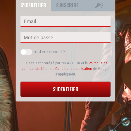
S'IDENTIFIER
S'INSCRIRE
Email
Mot de passe
rester connecté
Ce site est protégé par reCAPTCHA et la
Politique de
confidentialité
et les
Conditions d'utilisation
de Google
s'appliquent.
S'IDENTIFIER