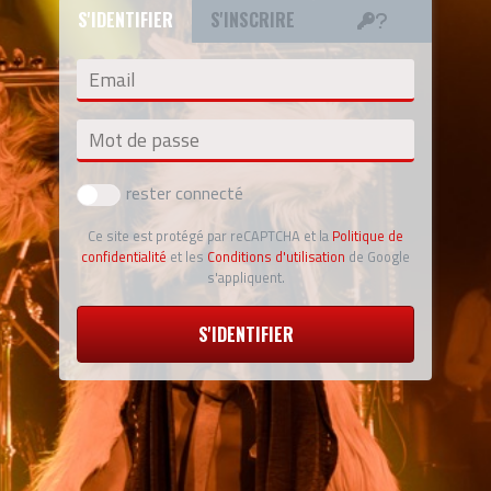
S'IDENTIFIER
S'INSCRIRE
Email
Mot de passe
rester connecté
Ce site est protégé par reCAPTCHA et la
Politique de
confidentialité
et les
Conditions d'utilisation
de Google
s'appliquent.
S'IDENTIFIER