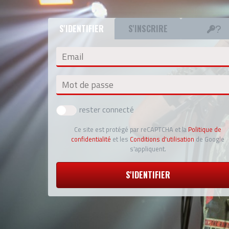
S'IDENTIFIER
S'INSCRIRE
Email
Mot de passe
rester connecté
Ce site est protégé par reCAPTCHA et la
Politique de
confidentialité
et les
Conditions d'utilisation
de Google
s'appliquent.
S'IDENTIFIER