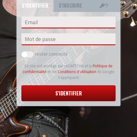
S'IDENTIFIER
S'INSCRIRE
Email
Mot de passe
rester connecté
Ce site est protégé par reCAPTCHA et la
Politique de
confidentialité
et les
Conditions d'utilisation
de Google
s'appliquent.
S'IDENTIFIER