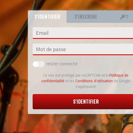
S'IDENTIFIER
S'INSCRIRE
Email
Mot de passe
rester connecté
Ce site est protégé par reCAPTCHA et la
Politique de
confidentialité
et les
Conditions d'utilisation
de Google
s'appliquent.
S'IDENTIFIER