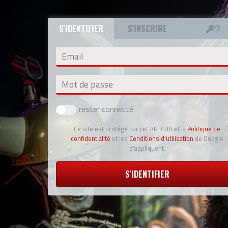
S'IDENTIFIER
S'INSCRIRE
Email
Mot de passe
rester connecté
Ce site est protégé par reCAPTCHA et la
Politique de
confidentialité
et les
Conditions d'utilisation
de Google
s'appliquent.
S'IDENTIFIER