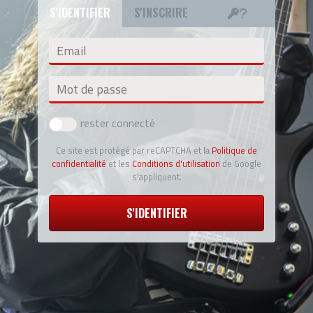
S'IDENTIFIER
S'INSCRIRE
Email
Mot de passe
rester connecté
Ce site est protégé par reCAPTCHA et la
Politique de
confidentialité
et les
Conditions d'utilisation
de Google
s'appliquent.
S'IDENTIFIER